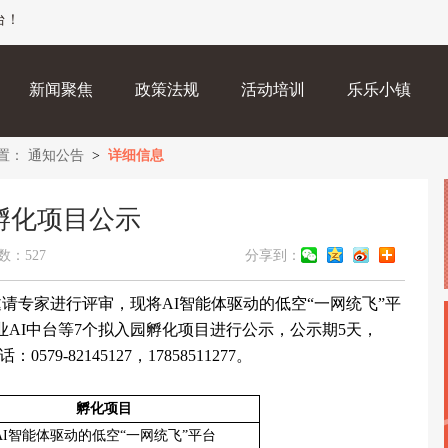
台！
新闻聚焦
政策法规
活动培训
乐乐小镇
置：
通知公告
>
详细信息
孵化项目公示
数：527
分享到：
心邀请专家进行评审，现将AI智能体驱动的低空“一网统飞”平
业AI中台等7个拟入园孵化项目进行公示，公示期5天，
79-82145127，17858511277。
孵化项目
AI智能体驱动的低空“一网统飞”平台