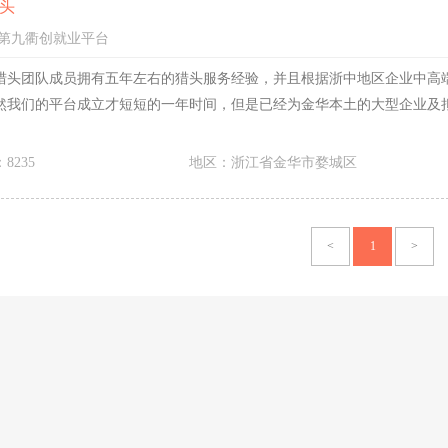
头
第九衢创就业平台
猎头团队成员拥有五年左右的猎头服务经验，并且根据浙中地区企业中高
然我们的平台成立才短短的一年时间，但是已经为金华本土的大型企业及
8235
地区：浙江省金华市婺城区
<
1
>