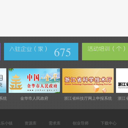
675
系统
金华市人民政府
浙江省科技厅网上申报系统
浙江
乐乐小镇
资源库
需求库
创业导师
下载中心
|
|
|
|
|