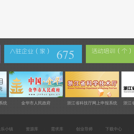
675
系统
金华市人民政府
浙江省科技厅网上申报系统
浙江
乐乐小镇
资源库
需求库
创业导师
下载中心
|
|
|
|
|