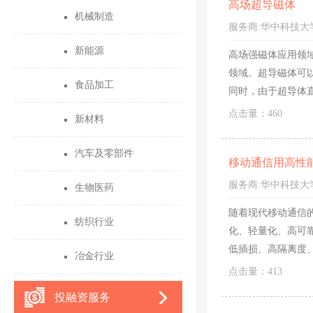
高场超导磁体
机械制造
服务商:
华中科技大
新能源
高场强磁体应用领
领域。超导磁体可
食品加工
同时，由于超导体
点击量：460
新材料
汽车及零部件
移动通信用高性
服务商:
华中科技大
生物医药
随着现代移动通信
纺织行业
化、轻量化、高可
低插损、高隔离度
冶金行业
在研制。
点击量：413
投融资服务