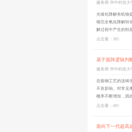
服务商:
华中科技大
光催化降解有机物
物完全氧化降解转
解过程中产生的羟
公布的114种污
点击量：385
基于面阵逻辑判
服务商:
华中科技大
在炼钢工艺的连铸
不良影响。对常见
概率不断增加，因
辑判断的系统和基
点击量：481
的漏钢预报系统。
面向下一代超高