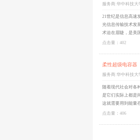
服务商:
华中科技大
21世纪是信息高
光信息传输技术发
术迫在眉睫，是美
点击量：402
柔性超级电容器
服务商:
华中科技大
随着现代社会对各
是它们实际上都是
这就需要用到能量
更长的循环寿命，
点击量：406
动力电源，在军事