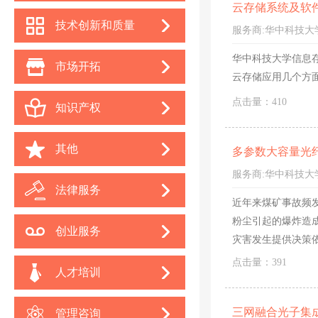
云存储系统及软
技术创新和质量
服务商:
华中科技大
华中科技大学信息
市场开拓
云存储应用几个方
点击量：410
知识产权
其他
多参数大容量光
服务商:
华中科技大
法律服务
近年来煤矿事故频
粉尘引起的爆炸造
创业服务
灾害发生提供决策
般使用寿命在一年
点击量：391
人才培训
此，研究开发一
三网融合光子集
管理咨询