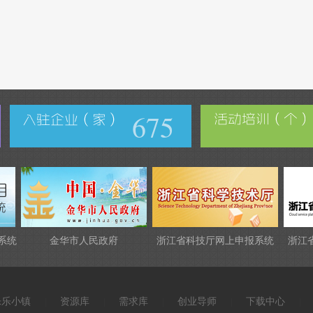
675
系统
金华市人民政府
浙江省科技厅网上申报系统
浙江
乐乐小镇
资源库
需求库
创业导师
下载中心
|
|
|
|
|